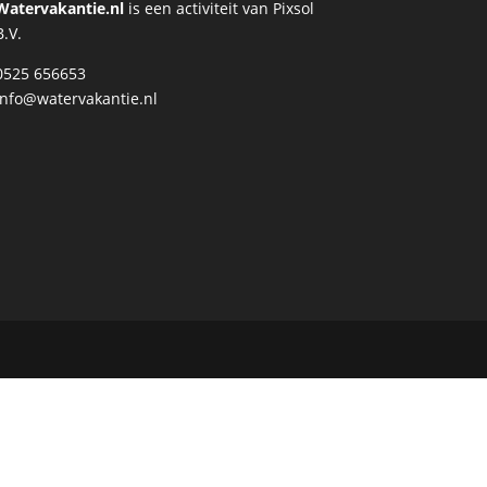
Watervakantie.nl
is een activiteit van Pixsol
B.V.
0525 656653
info@watervakantie.nl