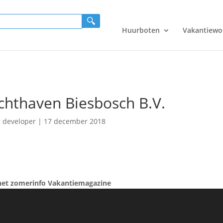
Huurboten
Vakantiewo
chthaven Biesbosch B.V.
r
developer
|
17 december 2018
het zomerinfo Vakantiemagazine