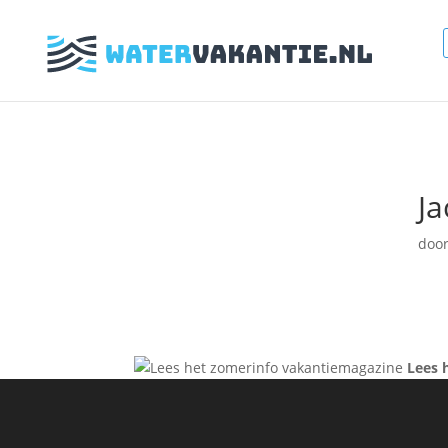
Ja
doo
Lees 