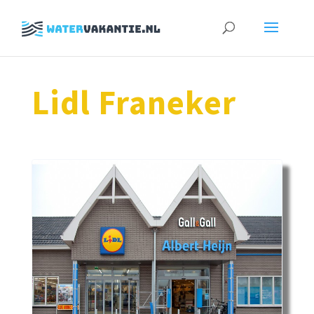
Zoeken
naar:
Lidl Franeker