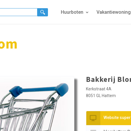
Huurboten
Vakantiewonin
lom
Bakkerij Bl
Kerkstraat 4A
8051 GL Hattem
Website supe