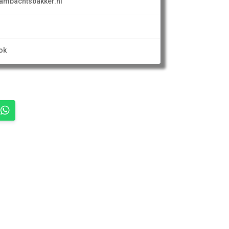
mbachtsbakker.nl
ok