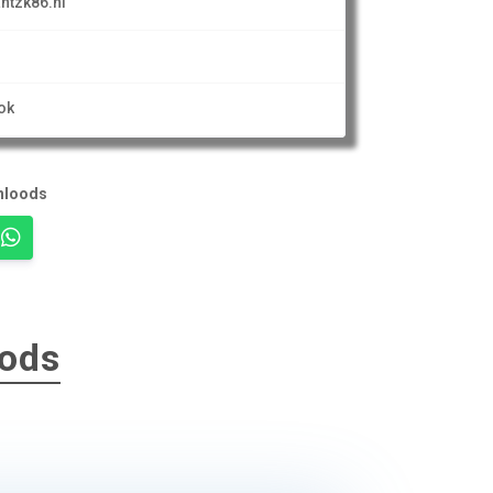
ntzk86.nl
ok
nloods
oods