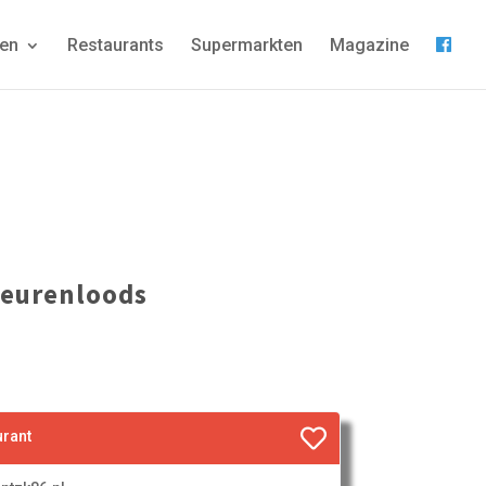
gen
Restaurants
Supermarkten
Magazine
Deurenloods
urant