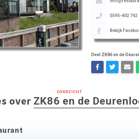
info@restaura
0595-402 742
Bekijk Facebo
Deel ZK86 en de Deure
OVERZICHT
es over
ZK86 en de Deurenl
taurant