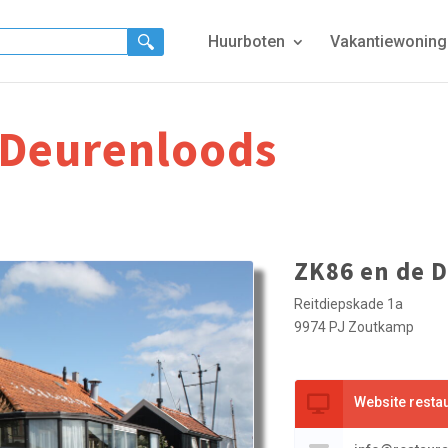
Huurboten
Vakantiewonin
 Deurenloods
ZK86 en de 
Reitdiepskade 1a
9974 PJ Zoutkamp
Website resta