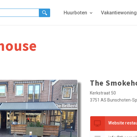
Huurboten
Vakantiewonin
house
The Smokeh
Kerkstraat 50
3751 AS Bunschoten-S
Website resta