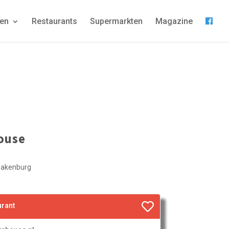
gen
Restaurants
Supermarkten
Magazine
ouse
pakenburg
urant