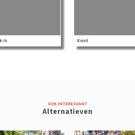
k-In
Kievit
OOK INTERESSANT
Alternatieven