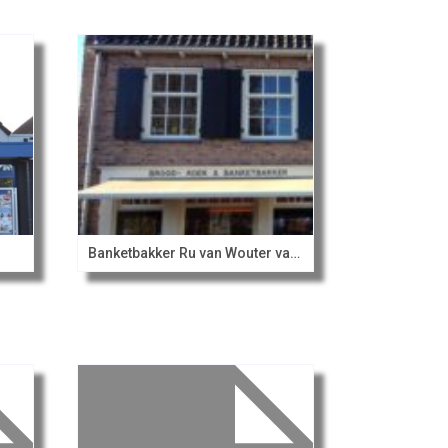
Banketbakker Ru van Wouter van Geurten