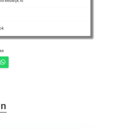
nreeuwijk.nl
ok
en
en