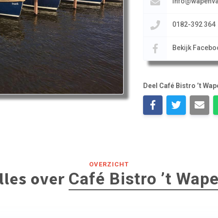
info@wapenva
0182-392 364
Bekijk Facebo
Deel Café Bistro ’t Wap
OVERZICHT
lles over
Café Bistro ’t Wap