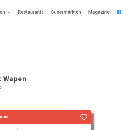
gen
Restaurants
Supermarkten
Magazine
’t Wapen
7
urant