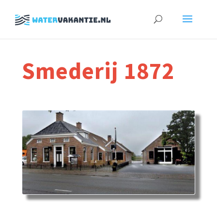
Zoeken
naar:
Smederij 1872