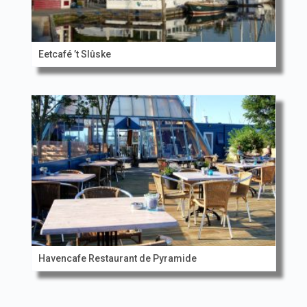
Eetcafé ’t Slûske
Havencafe Restaurant de Pyramide