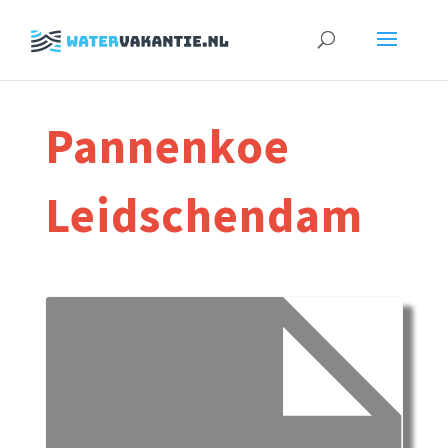
Zoeken
naar:
Pannenkoe
Leidschendam