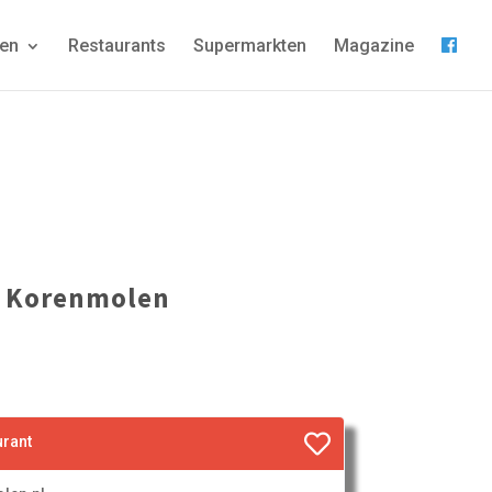
gen
Restaurants
Supermarkten
Magazine
e Korenmolen
urant