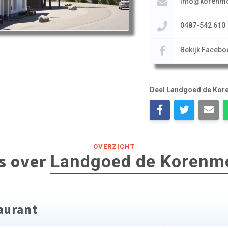
info@korenmo
0487-542 610
Bekijk Facebo
Deel Landgoed de Kor
OVERZICHT
es over
Landgoed de Korenm
taurant