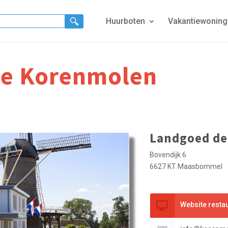
Huurboten
Vakantiewonin
de Korenmolen
Landgoed d
Bovendijk 6
6627 KT Maasbommel
Website resta