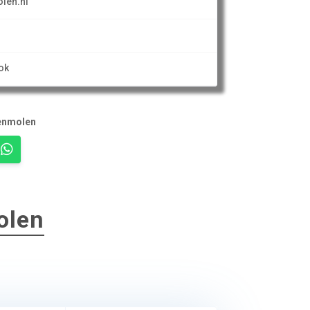
len.nl
ok
enmolen
olen