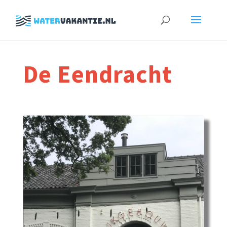
Zoeken
naar:
De Eendracht