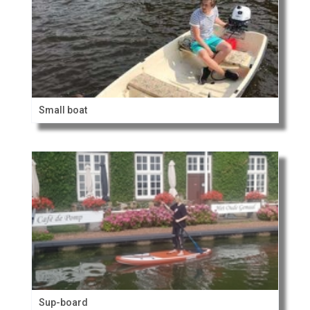
Small boat
Sup-board