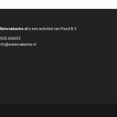
Watervakantie.nl
is een activiteit van Pixsol B.V.
0525 656653
info@watervakantie.nl