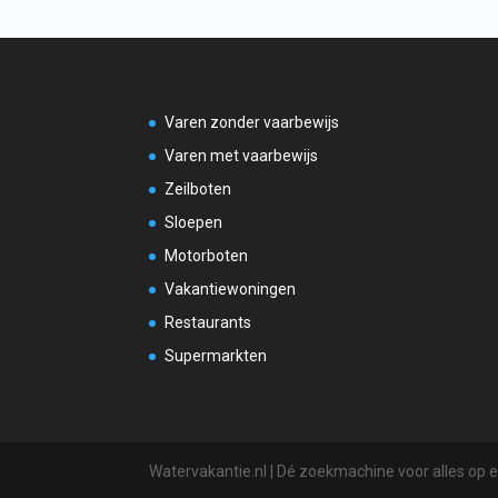
Varen zonder vaarbewijs
Varen met vaarbewijs
Zeilboten
Sloepen
Motorboten
Vakantiewoningen
Restaurants
Supermarkten
Watervakantie.nl | Dé zoekmachine voor alles op 