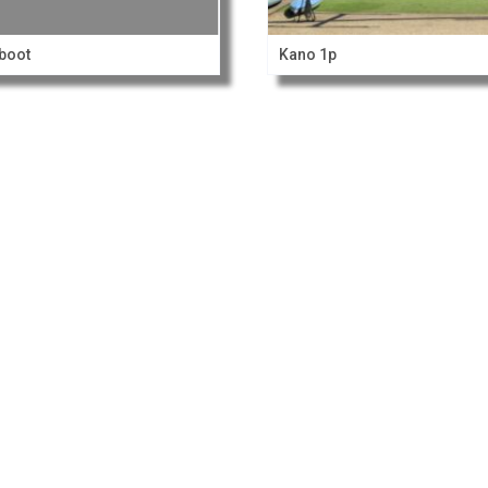
boot
Kano 1p