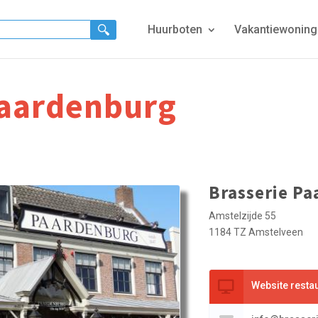
Huurboten
Vakantiewonin
Paardenburg
Brasserie P
Amstelzijde 55
1184 TZ Amstelveen
Website resta