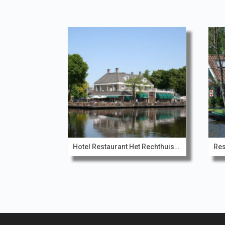
Hotel Restaurant Het Rechthuis aan den Amstel
Res