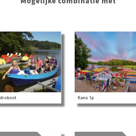
Mogelijke combinatie met
ktroboot
Kano 1p