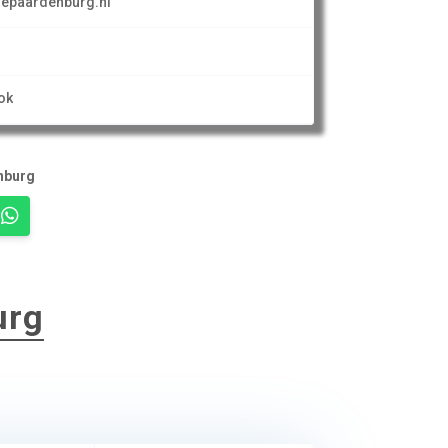
iepaardenburg.nl
ok
nburg
urg