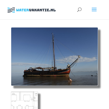
Zoeken
naar: