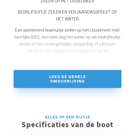
ZEILEN OP HET IJSSELMEER
BEDRIJFSUITJE ZEILEN EN VERJAARDAGSFEEST OP
HET WATER
Een spetterend teamuitje zeilen op het IJsselmeer met
heerlijke BBQ, een hele dag het water op als bedrijfsuitje
zeilen of een onvergetelijke verjaardag of jubileum
vieren op ons zeilschip De Zuiderzee vanuit
Monnickendam, Marken of Volendam.
Dat is een dag zeilen & genieten van de Hollandse wind
en van de met liefde bereide maaltijden, zoals
LEES DE GEHELE
smoothies en sandwiches
OMSCHRIJVING
en een BBQ buffet met écht lekkere salades.
Desgewenst maken we de BBQ volledig vegetarisch!
ALLES OP EEN RIJTJE
Specificaties van de boot