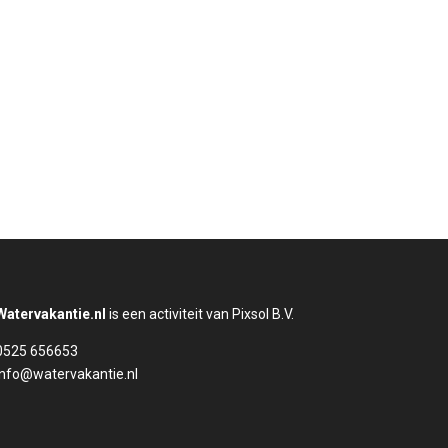
Watervakantie.nl
is een activiteit van Pixsol B.V.
0525 656653
info@watervakantie.nl