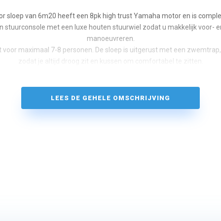
 sloep van 6m20 heeft een 8pk high trust Yamaha motor en is complee
n stuurconsole met een luxe houten stuurwiel zodat u makkelijk voor- en
manoeuvreren.
kt voor maximaal 7-8 personen. De sloep is uitgerust met een zwemtrap,
zodat je altijd droog zit en kussen om comfortabel te zitten.
LEES DE GEHELE OMSCHRIJVING