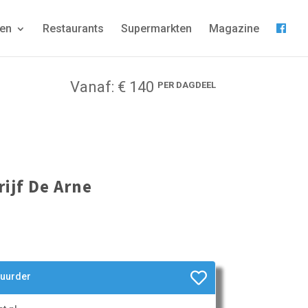
gen
Restaurants
Supermarkten
Magazine
Vanaf: € 140
PER DAGDEEL
ijf De Arne
huurder