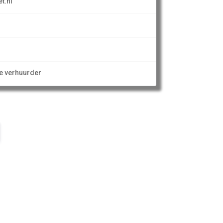
t.nl
ze verhuurder