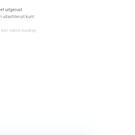
t uitgerust.
 uitachteruit kunt
 een cabrio buiskap