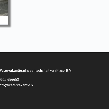
Watervakantie.nl
is een activiteit van Pixsol B.V.
0525 656653
info@watervakantie.nl