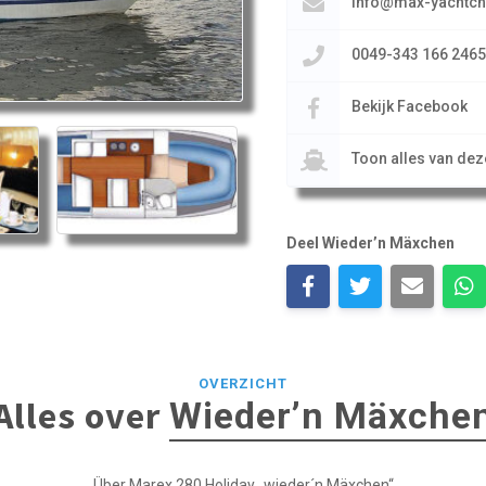
info@max-yachtch
0049-343 166 2465
Bekijk Facebook
Toon alles van de
Deel Wieder’n Mäxchen
OVERZICHT
Alles over
Wieder’n Mäxche
Über Marex 280 Holiday „wieder´n Mäxchen“