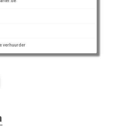
arter.de
ze verhuurder
n