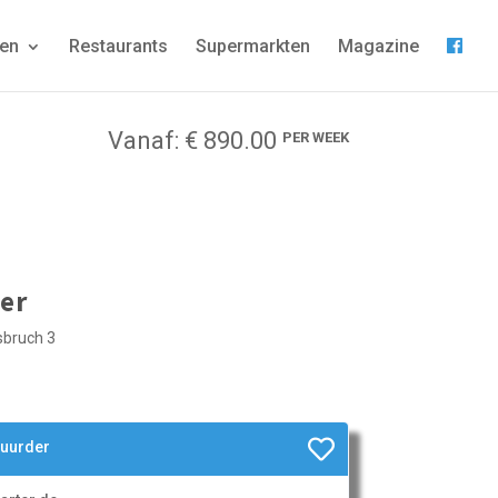
gen
Restaurants
Supermarkten
Magazine
Vanaf: € 890.00
PER WEEK
er
sbruch 3
huurder