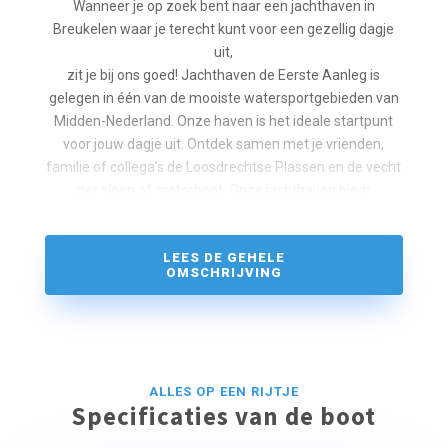
Wanneer je op zoek bent naar een jachthaven in
Breukelen waar je terecht kunt voor een gezellig dagje
uit,
zit je bij ons goed! Jachthaven de Eerste Aanleg is
gelegen in één van de mooiste watersportgebieden van
Midden-Nederland. Onze haven is het ideale startpunt
voor jouw dagje uit. Ontdek samen met je vrienden,
familie of collega’s de Loosdrechtse Plassen en de vecht
per sloep of motorboot. Onze jachthaven biedt
ruimte aan circa 150 boten en diverse woonarken. Maak
gebruik van onze zomer- en winterstalling en meer
LEES DE GEHELE
aan bij onze haven. Wil je onderhoud of reparaties laten
OMSCHRIJVING
verrichten door een professional?
Ook dan zit je bij ons goed!
VISBOOT INCLUSIEF MOTOR
Speciaal voor visverenigingen. De ochtend is van 07:00 –
13:00 uur.
ALLES OP EEN RIJTJE
Specificaties van de boot
Wij beschikken over visvergunningen, vraag naar de
mogelijkheden