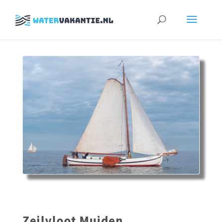
Zoeken
naar:
Zeilvloot Muiden