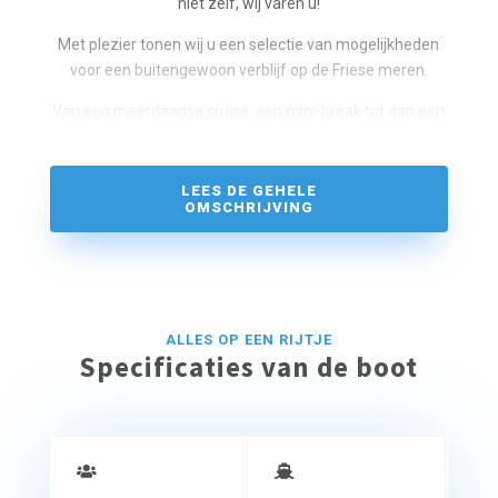
niet zelf, wij varen u!
Met plezier tonen wij u een selectie van mogelijkheden
voor een buitengewoon verblijf op de Friese meren.
Van een meerdaagse cruise, een mini-break tot aan een
gezellig rondvaart arrangement, een heerlijke vakantie
of ‘er even tussenuit’, slapen op het water. U bent
welkom aan boord.
LEES DE GEHELE
OMSCHRIJVING
ook geschikt;
✓ voor grotere gezelschappen
✓ als losse hotel | b&b overnachting;
✓ vaar arrangement is niet verplicht
ALLES OP EEN RIJTJE
Specificaties van de boot