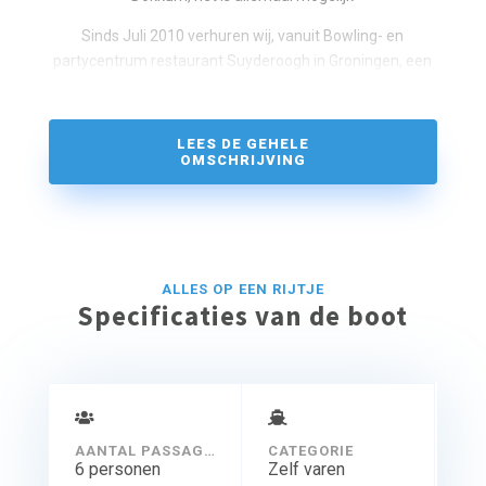
Sinds Juli 2010 verhuren wij, vanuit Bowling- en
partycentrum restaurant Suyderoogh in Groningen, een
ruim assortiment aan watersportboten. Er is keuze uit
waterfietsen, roeiboten, kajaks, luxe console boten en
een grote motorkruiser
LEES DE GEHELE
OMSCHRIJVING
Beleef het Lauwersmeer een dag vanaf het water, de
ongerepte schoonheid van het gebied zal u verrassen.
ALLES OP EEN RIJTJE
Specificaties van de boot
AANTAL PASSAGIERS
CATEGORIE
6 personen
Zelf varen