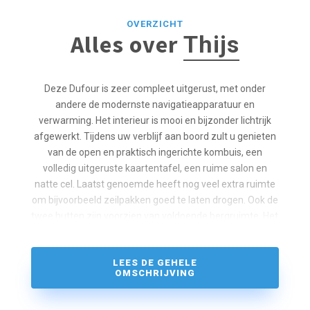
OVERZICHT
Alles over
Thijs
Deze Dufour is zeer compleet uitgerust, met onder
andere de modernste navigatieapparatuur en
verwarming. Het interieur is mooi en bijzonder lichtrijk
afgewerkt. Tijdens uw verblijf aan boord zult u genieten
van de open en praktisch ingerichte kombuis, een
volledig uitgeruste kaartentafel, een ruime salon en
natte cel. Laatst genoemde heeft nog veel extra ruimte
om bijvoorbeeld zeilpakken goed te laten drogen. Ook de
twee hutten zijn voorzien van voldoende bergruimte. Het
schip heeft zowel een dubbele stuurwiel als ook dubbele
roer. Deze maken samen met een high aspect fok en het
LEES DE GEHELE
lazybag (maindrop) systeem het zeilen nog makkelijker.
OMSCHRIJVING
Een prima schip om met maximaal zes personen heerlijk
te zeilen!