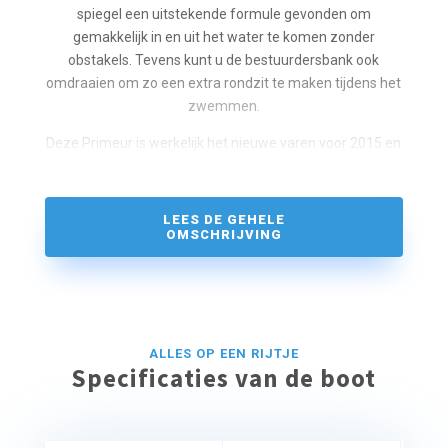
spiegel een uitstekende formule gevonden om
gemakkelijk in en uit het water te komen zonder
obstakels. Tevens kunt u de bestuurdersbank ook
omdraaien om zo een extra rondzit te maken tijdens het
zwemmen.
Deze Primeur is werkelijk het nieuwe varen voor 2015 en
u heeft tevens meer keus in het motorvermogen wat nu
tot 125 pk is uit te breiden. Bij ons in de verhuur met 28
pk.
LEES DE GEHELE
OMSCHRIJVING
ALLES OP EEN RIJTJE
Specificaties van de boot