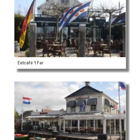
Eetcafé ’t Far