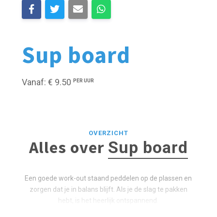
Sup board
Vanaf: € 9.50
PER UUR
OVERZICHT
Alles over
Sup board
Een goede work-out staand peddelen op de plassen en
zorgen dat je in balans blijft. Als je de slag te pakken
hebt, is het heerlijk ontspannend.