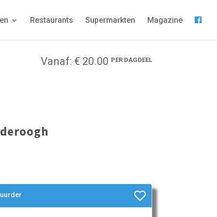
gen
Restaurants
Supermarkten
Magazine
Vanaf: € 20.00
PER DAGDEEL
yderoogh
huurder