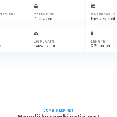
SAGIERS
CATEGORIE
VAARBEWIJS
Zelf varen
Niet verplicht
D
LIGPLAATS
LENGTE
r
Lauwersoog
3.20 meter
COMBINEER HET
Mogelijke combinatie met