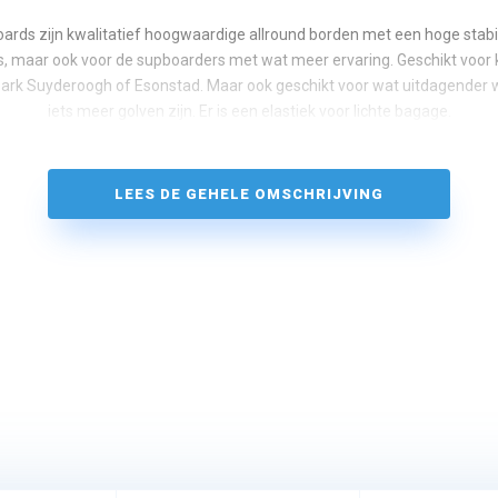
rds zijn kwalitatief hoogwaardige allround borden met een hoge stabili
s, maar ook voor de supboarders met wat meer ervaring. Geschikt voor 
park Suyderoogh of Esonstad. Maar ook geschikt voor wat uitdagender 
iets meer golven zijn. Er is een elastiek voor lichte bagage.
LEES DE GEHELE OMSCHRIJVING