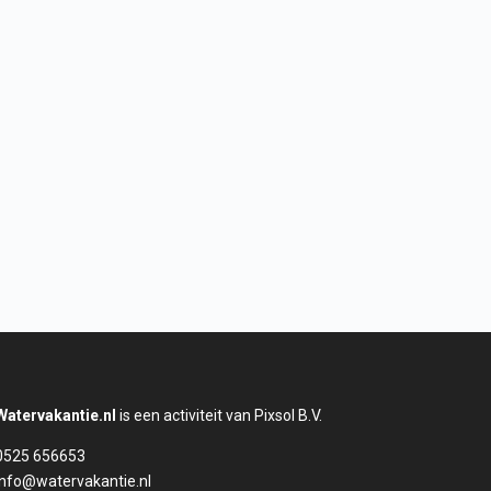
Watervakantie.nl
is een activiteit van Pixsol B.V.
0525 656653
info@watervakantie.nl