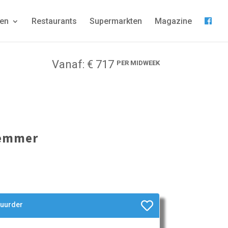
gen
Restaurants
Supermarkten
Magazine
Vanaf: € 717
PER MIDWEEK
Lemmer
huurder