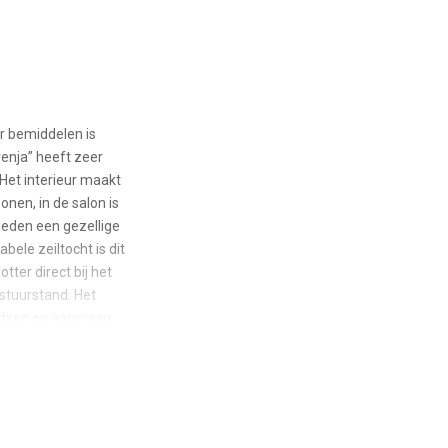
ar bemiddelen is
enja” heeft zeer
Het interieur maakt
onen, in de salon is
bieden een gezellige
bele zeiltocht is dit
ter direct bij het
 stuurstand. Het
rdzee op aanvraag.