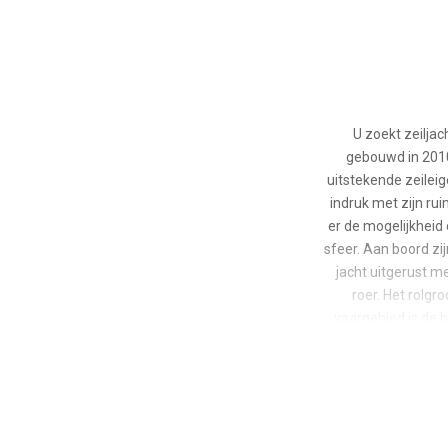
U zoekt zeiljac
gebouwd in 2010
uitstekende zeilei
indruk met zijn rui
er de mogelijkheid 
sfeer. Aan boord zij
jacht uitgerust m
roer. Het rolgr
vaargebied is de 