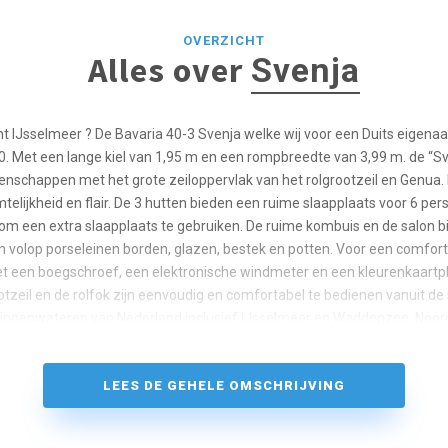
OVERZICHT
Alles over
Svenja
ht IJsselmeer ? De Bavaria 40-3 Svenja welke wij voor een Duits eigena
. Met een lange kiel van 1,95 m en een rompbreedte van 3,99 m. de “Sv
genschappen met het grote zeiloppervlak van het rolgrootzeil en Genua. 
mtelijkheid en flair. De 3 hutten bieden een ruime slaapplaats voor 6 pers
om een ​​extra slaapplaats te gebruiken. De ruime kombuis en de salon 
n volop porseleinen borden, glazen, bestek en potten. Voor een comforta
et een boegschroef, een elektronische windmeter en een kleurenkaartplot
ootzeil en de rolfok zijn eenvoudig en comfortabel te bedienen vanuit de
binnenwateren van Nederland inclusief IJsselmeer en Waddenzee. Noo
LEES DE GEHELE OMSCHRIJVING