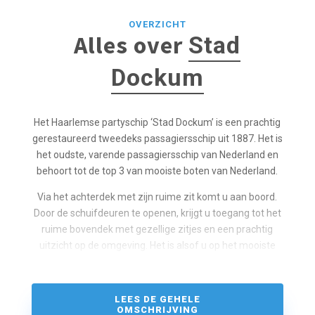
OVERZICHT
Alles over
Stad
Dockum
Het Haarlemse party­schip ‘Stad Dockum’ is een prachtig
gerestaureerd twee­deks passagiers­schip uit 1887. Het is
het oudste, varende passagiers­schip van Nederland en
behoort tot de top 3 van mooiste boten van Nederland.
Via het achter­dek met zijn ruime zit komt u aan boord.
Door de schuif­deuren te openen, krijgt u toegang tot het
ruime boven­dek met gezellige zitjes en een prachtig
uitzicht op de omgeving. Het is alsof u op het mooiste
terras van Haarlem terecht bent gekomen. Ook al bent u
binnen, u waant zich buiten. Via de ruime trap bij het
achter­dek komt u terecht in de gezellige beneden­salon
LEES DE GEHELE
die alles weg heeft van een grand café. Rondom zijn er
OMSCHRIJVING