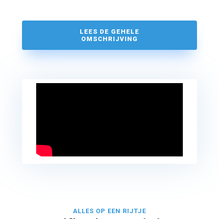
indruk krijgen van de indeling van het schip en de hutten.
De Spes Mea is een ruim, praktisch en warm ingericht
LEES DE GEHELE
schip.
OMSCHRIJVING
ALLES OP EEN RIJTJE