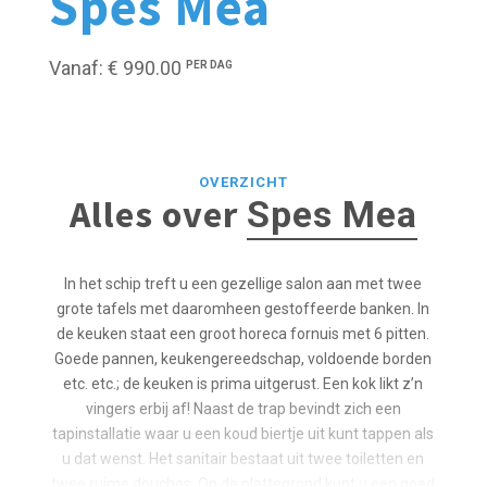
Spes Mea
Vanaf: € 990.00
PER DAG
OVERZICHT
Alles over
Spes Mea
In het schip treft u een gezellige salon aan met twee
grote tafels met daaromheen gestoffeerde banken. In
de keuken staat een groot horeca fornuis met 6 pitten.
Goede pannen, keukengereedschap, voldoende borden
etc. etc.; de keuken is prima uitgerust. Een kok likt z’n
vingers erbij af! Naast de trap bevindt zich een
tapinstallatie waar u een koud biertje uit kunt tappen als
u dat wenst. Het sanitair bestaat uit twee toiletten en
twee ruime douches. Op de plattegrond kunt u een goed