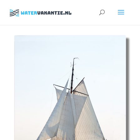
Zoeken
naar: