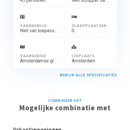
45 personen
Met schipper dagtocht
VAARBEWIJS
SLAAPPLAATSEN
Niet van toepassing
0
VAARGEBIED
LIGPLAATS
Amsterdamse grachten
Amsterdam
BEKIJK ALLE SPECIFICATIES
COMBINEER HET
Mogelijke combinatie met
Vakantiewoningen