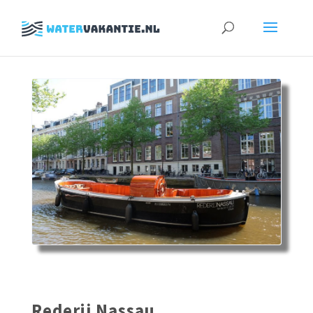
Zoeken
naar:
Rederij Nassau