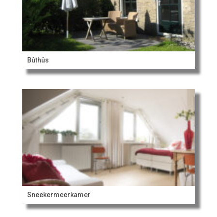
Bûthûs
Sneekermeerkamer