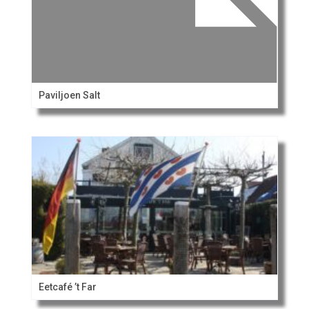
Paviljoen Salt
Eetcafé ’t Far