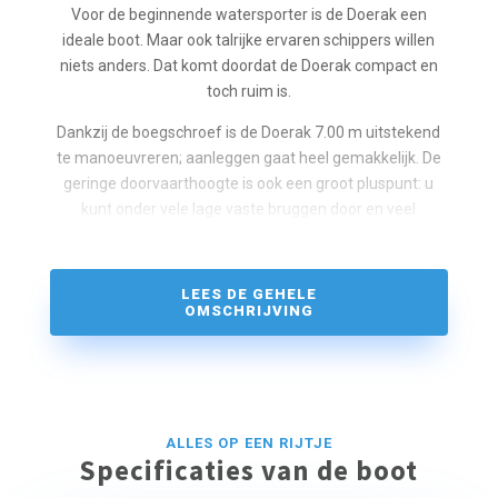
Voor de beginnende watersporter is de Doerak een
ideale boot. Maar ook talrijke ervaren schippers willen
niets anders. Dat komt doordat de Doerak compact en
toch ruim is.
Dankzij de boegschroef is de Doerak 7.00 m uitstekend
te manoeuvreren; aanleggen gaat heel gemakkelijk. De
geringe doorvaarthoogte is ook een groot pluspunt: u
kunt onder vele lage vaste bruggen door en veel
beweegbare bruggen hoeven niet eens voor u open. U
heeft zodoende met de gezellige en degelijke Doerak
toegang tot regio’s waar velen niet kunnen komen.
LEES DE GEHELE
Een doerak is ook uitermate geschikt voor het varen van
OMSCHRIJVING
de fraaie Friese elfstedenroute.
De doerakken mogen niet op het IJsselmeer varen.
Indeling
ALLES OP EEN RIJTJE
Bij de doerak 7.00 kunnen van de zitbanken twee
Specificaties van de boot
slaapplaatsen gemaakt worden. Voor in de punt is
overdwars nog een kinderbed. Deze Doerak is dus