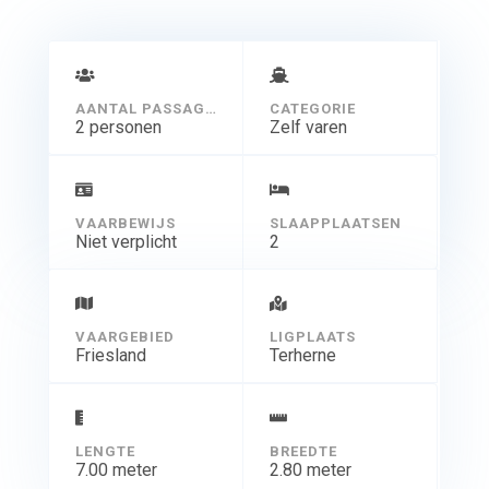
geschikt voor 2 volwassenen. maar ook ideaal voor een
gezin met 1 kind . Met mooi weer kan de cabrioletkap er
geheel of gedeeltelijk afgehaald worden.
AANTAL PASSAGIERS
CATEGORIE
2 personen
Zelf varen
VAARBEWIJS
SLAAPPLAATSEN
Niet verplicht
2
VAARGEBIED
LIGPLAATS
Friesland
Terherne
LENGTE
BREEDTE
7.00 meter
2.80 meter