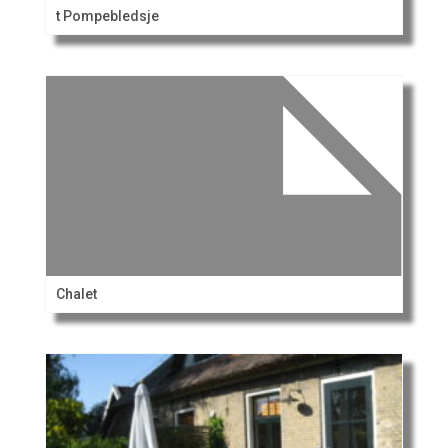
t Pompebledsje
Chalet