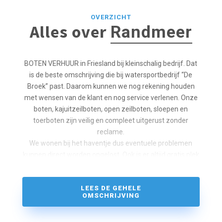
OVERZICHT
Alles over
Randmeer
BOTEN VERHUUR in Friesland bij kleinschalig bedrijf. Dat
is de beste omschrijving die bij watersportbedrijf “De
Broek” past. Daarom kunnen we nog rekening houden
met wensen van de klant en nog service verlenen. Onze
boten, kajuitzeilboten, open zeilboten, sloepen en
toerboten zijn veilig en compleet uitgerust zonder
reclame.
We wonen bij het haventje dus eventuele problemen
kunnen direct worden opgelost. Ook is er altijd gratis plek
voor uw auto. ”De Broek ” ligt centraal in het Friese
Merengebied. Slechts een halfuur varen van het
LEES DE GEHELE
Sneekermeer (zonder dat u een brug hoeft te passeren)
OMSCHRIJVING
en slechts 20 min. van de Langweerderwielen. Het
IJsselmeer (Lemmer) ligt op een afstand van 2,5 uur. Bij