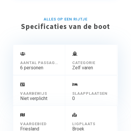
de afvaart nemen we de tijd voor u om het reilen en
zeilen aan boord uit te leggen, zodat u zorgeloos van uw
vrije tijd kunt genieten.
ALLES OP EEN RIJTJE
Specificaties van de boot
AANTAL PASSAGIERS
CATEGORIE
6 personen
Zelf varen
VAARBEWIJS
SLAAPPLAATSEN
Niet verplicht
0
VAARGEBIED
LIGPLAATS
Friesland
Broek