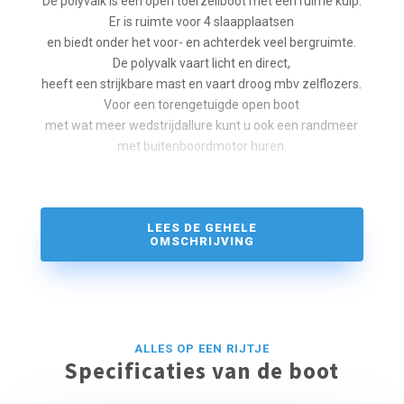
De polyvalk is een open toerzeilboot met een ruime kuip.
Er is ruimte voor 4 slaapplaatsen
en biedt onder het voor- en achterdek veel bergruimte.
De polyvalk vaart licht en direct,
heeft een strijkbare mast en vaart droog mbv zelflozers.
Voor een torengetuigde open boot
met wat meer wedstrijdallure kunt u ook een randmeer
met buitenboordmotor huren.
Huur online uw polyvalk met buitenboordmotor
Voor een sportieve activiteit kun je tijdens jouw vakantie
LEES DE GEHELE
een SUP mee aan boord nemen!
OMSCHRIJVING
Leuk voor kinderen om mee te spelen of voor even een
andere activiteit tussen het zeilen door.
ALLES OP EEN RIJTJE
Specificaties van de boot