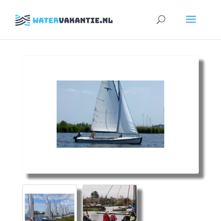
Zoeken
naar: