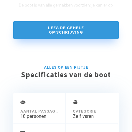
De boot is van alle gemakken voorzien: je kan er op
slapen, koken, en naar de wc. En natuurlijk is er een
koelkast waar je alles heerlijk koud kan houden. Huur
deze luxe polyester motorboot en ga erop uit!
LEES DE GEHELE
OMSCHRIJVING
ALLES OP EEN RIJTJE
Specificaties van de boot
AANTAL PASSAGIERS
CATEGORIE
18 personen
Zelf varen