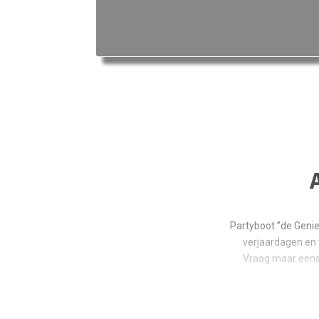
Partyboot ”de Genie 
verjaardagen en f
Vraag maar eens 