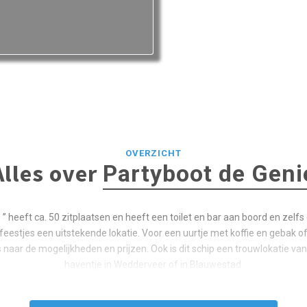
OVERZICHT
Alles over
Partyboot de Geni
” heeft ca. 50 zitplaatsen en heeft een toilet en bar aan boord en zelfs e
eestjes een uitstekende lokatie. Voor een uurtje met koffie en gebak of 
naar de mogelijkheden en prijzen. Ook is dit schip een trouwlokatie vanu
haventje in Wedderveer of in Blauwestad.