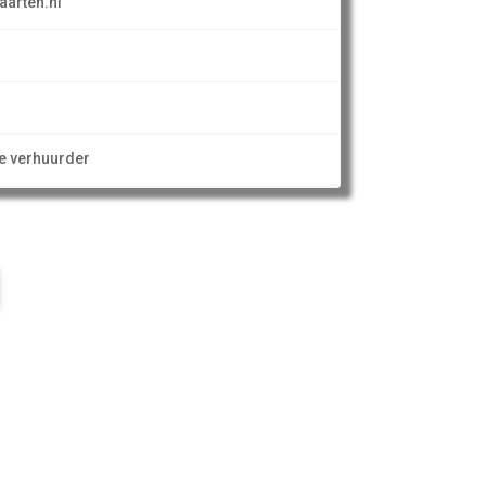
arten.nl
ze verhuurder