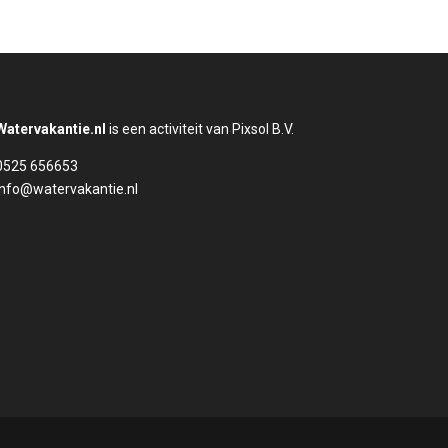
Watervakantie.nl
is een activiteit van Pixsol B.V.
0525 656653
info@watervakantie.nl