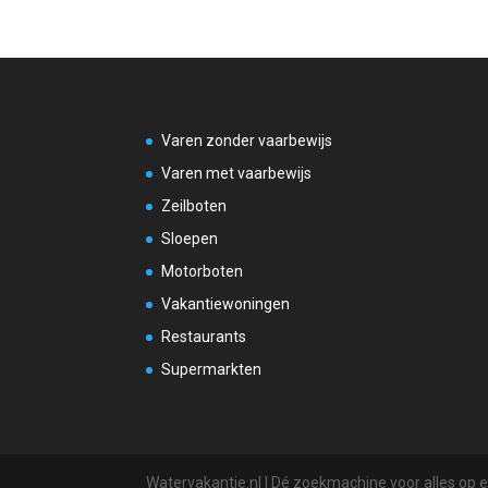
Varen zonder vaarbewijs
Varen met vaarbewijs
Zeilboten
Sloepen
Motorboten
Vakantiewoningen
Restaurants
Supermarkten
Watervakantie.nl | Dé zoekmachine voor alles op 