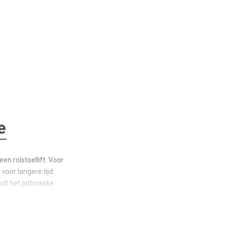
e
en rolstoellift. Voor
voor langere tijd.
it het pittoreske