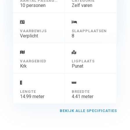
AANTAL PASSAGIERS
CATEGORIE
licht dankzij de extreem grote ramen. Beide
10 personen
Zelf varen
achterkajuiten hebben twee eenpersoonsbedden die
ook omgebouwd kunnen
worden tot een tweepersoonsbed. Typisch BEIEREN.
VAARBEWIJS
SLAAPPLAATSEN
Verplicht
8
VAARGEBIED
LIGPLAATS
Krk
Punat
LENGTE
BREEDTE
14.99 meter
4.41 meter
BEKIJK ALLE SPECIFICATIES