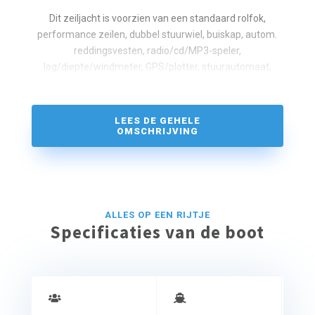
Dit zeiljacht is voorzien van een standaard rolfok,
performance zeilen, dubbel stuurwiel, buiskap, autom.
reddingsvesten, radio/cd/MP3-speler,
log/diepte/windmeter, GPS/plotter, stuurautomaat,
elec.ankerlier, koelkast, warm water, verwarming,
tweepits gasstel/oven, kuiptafel en marifoon (certificaat
verplicht).
LEES DE GEHELE
OMSCHRIJVING
ALLES OP EEN RIJTJE
Specificaties van de boot