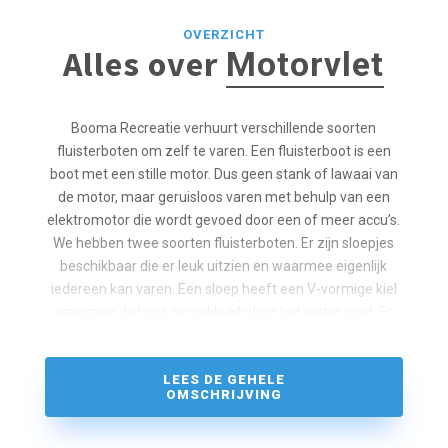
OVERZICHT
Alles over
Motorvlet
Booma Recreatie verhuurt verschillende soorten
fluisterboten om zelf te varen. Een fluisterboot is een
boot met een stille motor. Dus geen stank of lawaai van
de motor, maar geruisloos varen met behulp van een
elektromotor die wordt gevoed door een of meer accu’s.
We hebben twee soorten fluisterboten. Er zijn sloepjes
beschikbaar die er leuk uitzien en waarmee eigenlijk
iedereen kan varen. Een sloep heeft een V-vormige kiel
waarmee de boot gemakkelijk door het water snijd. Er
passen maximaal 4 volwassen mensen in een sloep. De
bootlengte is 4 meter.
LEES DE GEHELE
De wat grotere vletten hebben een platbodem, ze
OMSCHRIJVING
bieden plaats aan 6 volwassenen. Ze zijn wat minder
diep dan onze sloepen en hebben een lengte van 5,20