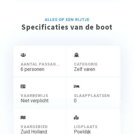
meter. Net zoals bij de sloepen kunnen 2 kinderen de
plaats innemen van Ã©Ã©n volwassenen.
ALLES OP EEN RIJTJE
Specificaties van de boot
AANTAL PASSAGIERS
CATEGORIE
6 personen
Zelf varen
VAARBEWIJS
SLAAPPLAATSEN
Niet verplicht
0
VAARGEBIED
LIGPLAATS
Zuid Holland
Poeldijk