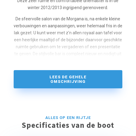
Deze zeer ruime en comfortabele driemaster is in de
winter 2012/2013 ingrijpend gerenoveerd.
De sfeervolle salon van de Morgana is, na enkele kleine
verbouwingen en aanpassingen, weer helemaal fris in de
lak gezet. U kunt weer met z’n allen royaal aan tafel voor
een heerlijke maaltijd of de bijzonder daarvoor geschikte
ruimte gebruiken om te vergaderen of een presentatie
te geven. De stijlvolle bar is compleet nieuw en nodigt uit
voor een gezellig samenzijn na een actieve dag zeilen.
Alle hutten zijn vernieuwd. De bedden hebben een nieuw
LEES DE GEHELE
matras gekregen en de ventilatie in de hutten zorgt voor
OMSCHRIJVING
aangename, frisse lucht. Hier kunt u optimaal genieten
van een goede nachtrust.
Aan boord van deze driemaster kan iedereen aan de
slag om de vele vierkante meters zeildoek te hijsen. Aan
ALLES OP EEN RIJTJE
dek valt altijd genoeg te beleven. Door de hoge
Specificaties van de boot
verschansing (dichte reling) is het schip ook zeer
geschikt voor kinderen.