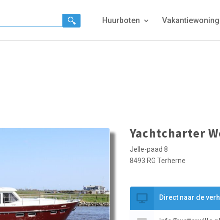
Huurboten
Vakantiewonin
Yachtcharter W
Jelle-paad 8
8493 RG Terherne
Direct naar de ver