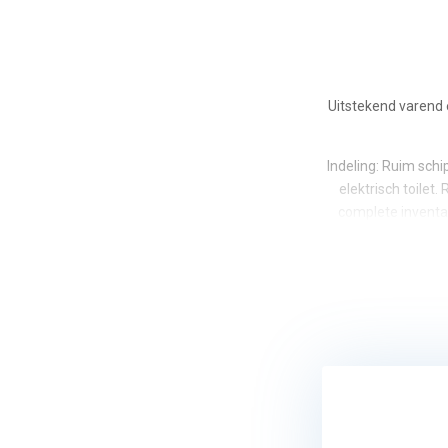
Uitstekend varend 
Indeling: Ruim sch
elektrisch toilet
complete inventar
verwarming. Achter
Bovenstuurstan
hekschroef. Cabr
zw