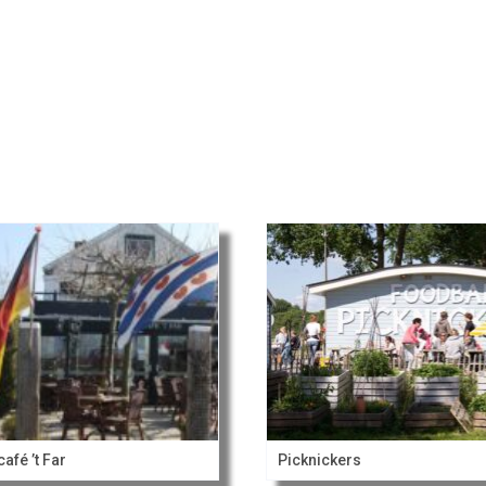
café ’t Far
Picknickers