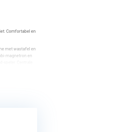
iet. Comfortabel en
che met wastafel en
combi-magnetron en
d-speler. Centrale
 kastruimte. Douche
ormer, boeg- en
envoudig naar het
pt.