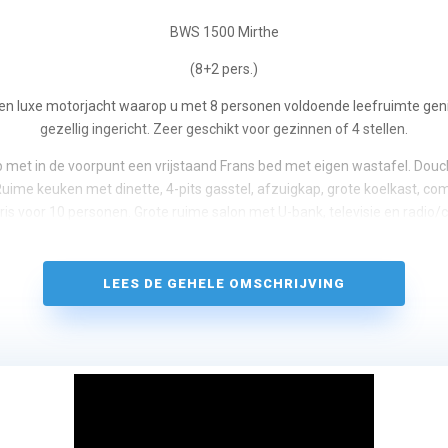
BWS 1500 Mirthe
(8+2 pers.)
en luxe motorjacht waarop u met 8 personen voldoende leefruimte gen
gezellig ingericht. Zeer geschikt voor gezinnen of 4 stellen.
ip met in de voorpunt een vrijstaand Frans bed met eigen wastafel. Dou
. Ruime keuken met dinette, 4-pits gasstel, afzuigkap, grote koelkast, 
is voor 10 personen. Grote ruime salon met U-bank, televisie en radio/c
 3 hutten met elk een 2 persoonsbed en eigen wastafel, ook hier veel
met wastafel en elektrisch toilet.
LEES DE GEHELE OMSCHRIJVING
d met centrale verwarming, GPS, kaartplotter, dieptemeter, 220v omv
ioletkap met zonneluifel en geïntegreerde wenteltrappen vanwaar u e
emplateau met zwemtrap wandelt en gemakkelijk aan en van boord sta
Zonder ervaring is een vaarinstructie verplicht