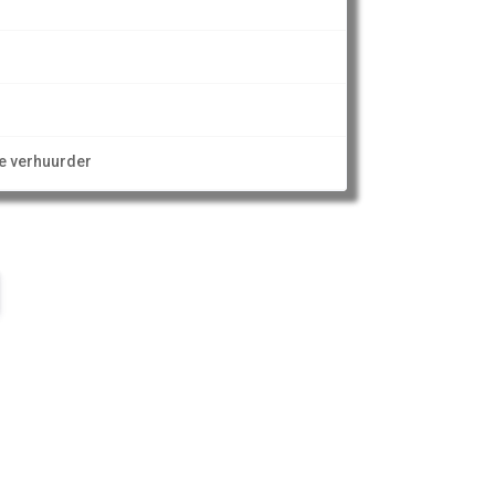
l
ze verhuurder