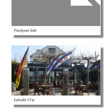
Paviljoen Salt
Eetcafé ’t Far