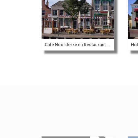
Café Noorderke en Restaurant Noorderpoort
Hot