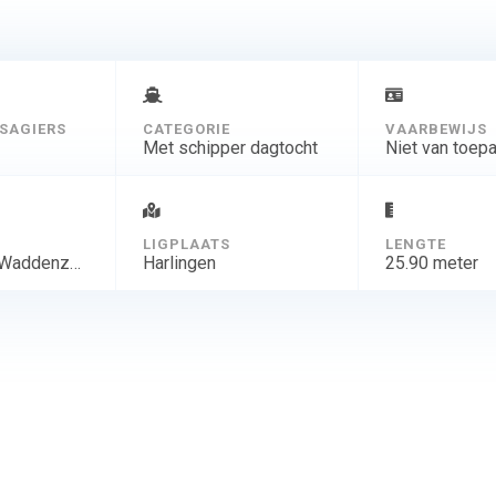
SAGIERS
CATEGORIE
VAARBEWIJS
Met schipper dagtocht
Niet van toep
D
LIGPLAATS
LENGTE
IJsselmeer, Waddenzee, Friese meren
Harlingen
25.90 meter