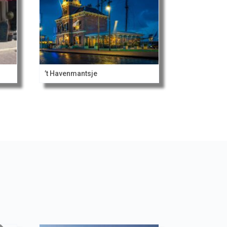
’t Havenmantsje