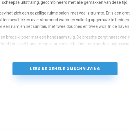
scheepse uitstraling, gecombineerd met alle gemakken van deze tijd.
 bevindt zich een gezellige ruime salon, met veel zitruimte. Er is een gro
utten beschikken over stromend water en volledig opgemaakte bedden.
r een ruim en net sanitair, met twee douches en twee wc’s. In de haven i
en brede klipper met een handzaam tuig. De breedte zorgt naast veel 
 U hoeft dus niet bang te zijn voor zeeziekte. Door een aantal aanpassin
t mogelijk het schip ook met een relatief kleine bemanning goed te zeilen
ft er echter genoeg te doen en halen wij ook graag onze extra bijzeilen to
ochten kan de Lauwerszee 20 personen meenemen, tijdens een dagto
LEES DE GEHELE OMSCHRIJVING