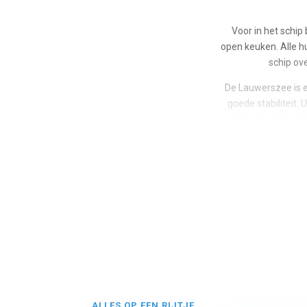
Voor in het schip
open keuken. Alle h
schip ove
De Lauwerszee is e
goede stabiliteit.
lieren b.v.) is he
zeilers blij
Op meerdaagse t
ALLES OP EEN RIJTJE