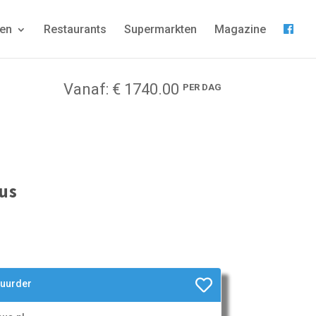
gen
Restaurants
Supermarkten
Magazine
Vanaf: € 1740.00
PER DAG
 us
huurder