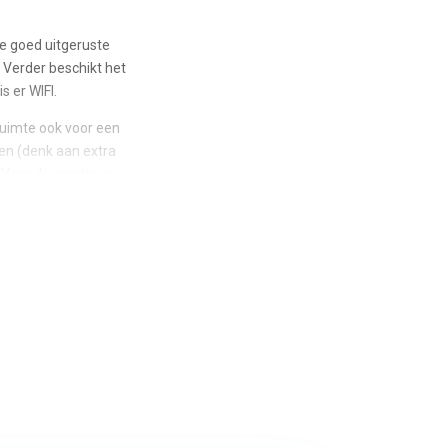
te goed uitgeruste
 Verder beschikt het
s er WIFI.
ruimte ook voor een
gen (denk aan extra
. Voor de sportieve
t voorschijn.
cht 36 personen.