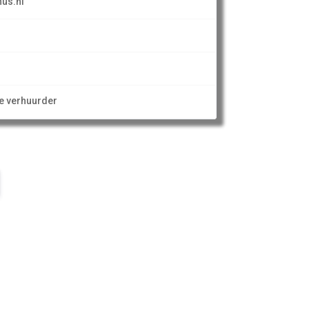
us.nl
ze verhuurder