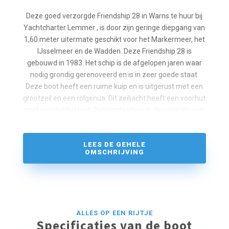
Deze goed verzorgde Friendship 28 in Warns te huur bij
Yachtcharter Lemmer , is door zijn geringe diepgang van
1,60 meter uitermate geschikt voor het Markermeer, het
IJsselmeer en de Wadden. Deze Friendship 28 is
gebouwd in 1983. Het schip is de afgelopen jaren waar
nodig grondig gerenoveerd en is in zeer goede staat.
Deze boot heeft een ruime kuip en is uitgerust met een
grootzeil en een rolgenua. Dit zeiljacht heeft een voorhut
met een dubbel bed, 2 slaapplaatsen in de salon en een
hondekooi. Er is accommodatie voor 4 personen. Verder
heeft het schip een zuinige dieselmotor van 18 pk. Deze
LEES DE GEHELE
Friendship 28 is tevens uitgerust met een kuiptent en
OMSCHRIJVING
verwarming.
ALLES OP EEN RIJTJE
Specificaties van de boot