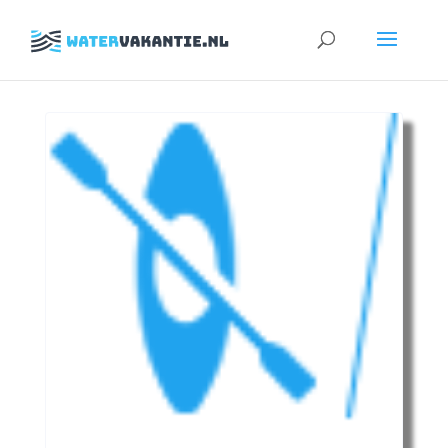
Zoeken
naar: