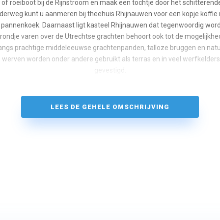
of roeiboot bij de Rijnstroom en maak een tochtje door het schitteren
erweg kunt u aanmeren bij theehuis Rhijnauwen voor een kopje koffie
e pannenkoek. Daarnaast ligt kasteel Rhijnauwen dat tegenwoordig wordt
rondje varen over de Utrechtse grachten behoort ook tot de mogelijkhe
langs prachtige middeleeuwse grachtenpanden, talloze bruggen en natu
e werven worden onder andere gebruikt als terras en in veel werfkelders 
gevestigd.
LEES DE GEHELE OMSCHRIJVING