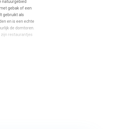
de natuurgebied
 met gebak of een
 gebruikt als
den en is een echte
urlijk de domtoren.
zijn restaurantjes