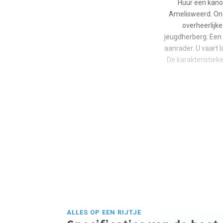
Huur een kano 
Amelisweerd. Ond
overheerlijk
jeugdherberg. Een 
aanrader. U vaart 
De karakteristiek
ALLES OP EEN RIJTJE