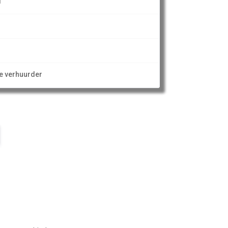
l
ze verhuurder