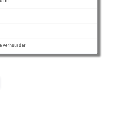
ol.nl
ze verhuurder