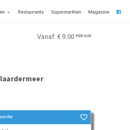
gen
Restaurants
Supermarkten
Magazine
Vanaf: € 9.00
PER UUR
dlaardermeer
huurder