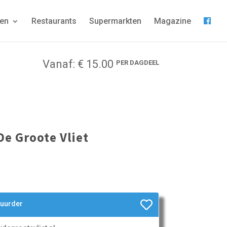
gen
Restaurants
Supermarkten
Magazine
Vanaf: € 15.00
PER DAGDEEL
De Groote Vliet
huurder