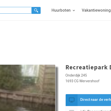
Huurboten
Vakantiewonin
Recreatiepark 
Onderdijk 245
1693 CG Wervershoof
Direct naar de ver