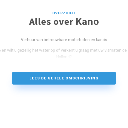
OVERZICHT
Alles over
Kano
Verhuur van betrouwbare motorboten en kano’s
e en wilt u gezellig het water op of verkent u graag met uw vismaten d
Holland?
LEES DE GEHELE OMSCHRIJVING