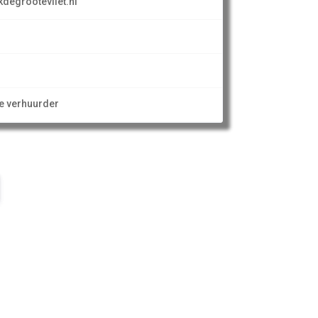
degrootevliet.nl
ze verhuurder