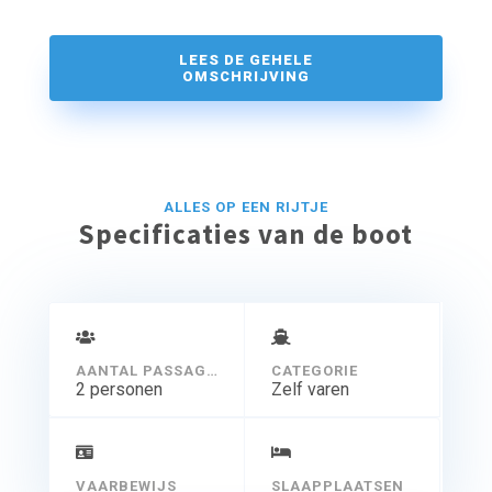
– Makkelijk manoeuvreren
– Ruime kuipjes maar niet geschikt voor zeer
zwaarlijvige personen
LEES DE GEHELE
– Weinig bagageruimte, kleine tas of rugzak past wel
OMSCHRIJVING
– Geplastificeerd routekaartje en tonnetje voor
waardevolle spullen te leen.
ALLES OP EEN RIJTJE
Specificaties van de boot
AANTAL PASSAGIERS
CATEGORIE
2 personen
Zelf varen
VAARBEWIJS
SLAAPPLAATSEN