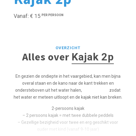
Vanaf: € 15
PER PERSOON
OVERZICHT
Alles over
Kajak 2p
En gezien de ondiepte in het vaargebied, kan men bijna
overal staan en de kano naar de kant trekken en
ondersteboven uit het water halen, zodat
het water er meteen uitloopt en de kajak niet kan breken.
2-persoons kajak
– 2 persoons kajak = met twee dubbele peddels
– Gezellige bezigheid voor twee en erg geschikt voor
ouder met kind (vanaf 9-10 jaar)