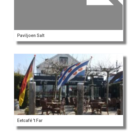
Paviljoen Salt
Eetcafé ’t Far