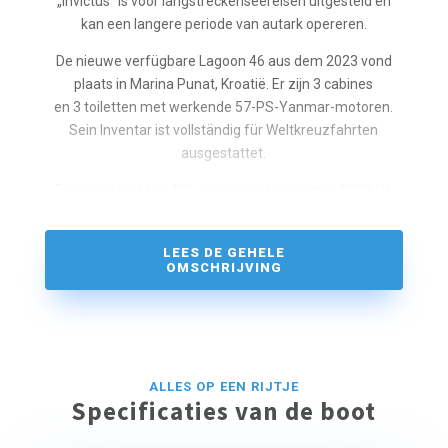
„Invictus“ is voor langstreckenseereisen uitgesteld en
kan een langere periode van autark opereren.
De nieuwe verfügbare Lagoon 46 aus dem 2023 vond
plaats in Marina Punat, Kroatië. Er zijn 3 cabines
en 3 toiletten met werkende 57-PS-Yanmar-motoren.
Sein Inventar ist vollständig für Weltkreuzfahrten
ausgestattet.
Er is een krachtige RIB, een zonnebogen met 3080-W-
panelen en -controllers, een 2 x 5000-W -omvormer-
lader en
LEES DE GEHELE
8 lithiumbatterijen. Er is een batterij beschikbaar met een
OMSCHRIJVING
lithiumbatterij van 33800 Ampère (8x VICTRON LiFePO4-
batterij) .
Darüber hinaus gibt es ausreichend Stauraum,
Kühlschränke, Gefrierschränke, einen Eisbereiter, einen
Wassermacher,
ALLES OP EEN RIJTJE
Code-0-Takelage, Parasailor, eine Waschmaschine,
Specificaties van de boot
Kreuzfahrtführer, Kreuzfahrtbücher, 2 Paddelbretter,
einschließlich