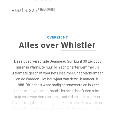
Vanaf: € 325
PER MIDWEEK
OVERZICHT
Alles over
Whistler
Deze goed verzorgde Jeanneau Sun Light 30 zeilboot
huren in Warns, te huur bij Yachtcharter Lemmer , is
uitermate geschikt voor het IJsselmeer, het Markermeer
en de Wadden. Het bouwjaar van deze Jeanneau is
1988. Dit jacht is waar nodig gerenoveerd en in zeer
goede staat van onderhoud. Het schip heeft een ruime
kuip en is voorzien van een grootzeil en een rolgenua.
Tevens is bij dit jacht een gennaker te huur. Er is warm en
koud stromend water aan boord. De binnenruimte met
stahoogte en met een 2 persoons voorhut en een