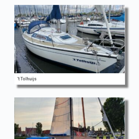
’t Tolhuijs