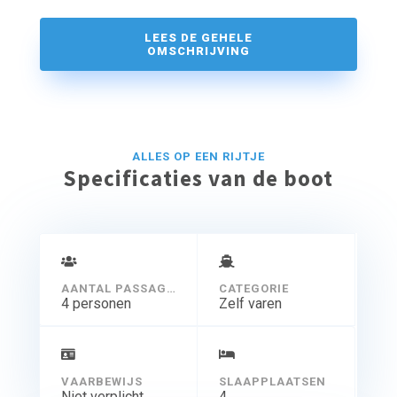
tweepersoons achterhut maken dat het schip geschikt is
LEES DE GEHELE
voor 4 personen. Het schip heeft een zuinige
OMSCHRIJVING
binnenboord diesel van 18 pk. De Jeanneau Sun Light 30
heeft als vaargebied het IJsselmeer, het Markermeer,
Friesland en de Wadden. Door de ondiepe kiel van 1,45
meter is dit jacht ook zeer geschikt voor de Friese meren.
ALLES OP EEN RIJTJE
Specificaties van de boot
AANTAL PASSAGIERS
CATEGORIE
4 personen
Zelf varen
VAARBEWIJS
SLAAPPLAATSEN
Niet verplicht
4