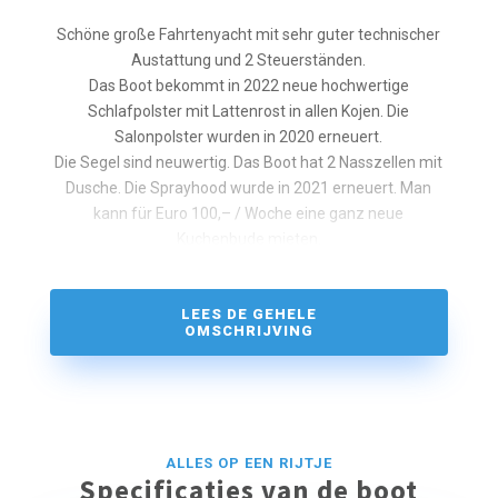
Schöne große Fahrtenyacht mit sehr guter technischer
Austattung und 2 Steuerständen.
Das Boot bekommt in 2022 neue hochwertige
Schlafpolster mit Lattenrost in allen Kojen. Die
Salonpolster wurden in 2020 erneuert.
Die Segel sind neuwertig. Das Boot hat 2 Nasszellen mit
Dusche. Die Sprayhood wurde in 2021 erneuert. Man
kann für Euro 100,– / Woche eine ganz neue
Kuchenbude mieten.
Das laufende Gut ist schon erneuert worden. Die
Fallenstopper wurden ebenfalls gegen sehr hochwertige
LEES DE GEHELE
ausgetauscht. Das Boot war für die Ausbildung extrem
OMSCHRIJVING
gut ausgerüstet. Die Rettungsinsel ist neu.
ALLES OP EEN RIJTJE
Specificaties van de boot